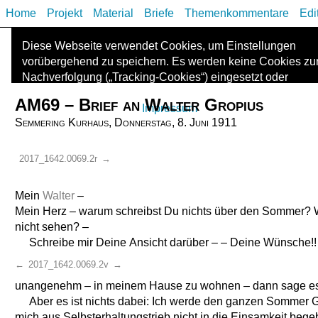
Home
Projekt
Material
Briefe
Themenkommentare
Edi
Diese Webseite verwendet Cookies, um Einstellungen
vorübergehend zu speichern. Es werden keine Cookies zu
Nachverfolgung („Tracking-Cookies“) eingesetzt oder
Informationen mit Dritten geteilt. Die Kontaktdaten des
AM69 – Brief an Walter Gropius
Anbieters finden Sie im
Impressum
.
Semmering Kurhaus, Donnerstag, 8. Juni 1911
2017_1642.0069.2r
→
Mein
Walter
–
Mein Herz – warum schreibst Du nichts über den Sommer? W
nicht sehen? –
Schreibe mir Deine Ansicht darüber – – Deine Wünsche!! —
←
2017_1642.0069.2v
→
unangenehm – in meinem Hause zu wohnen – dann sage es
Aber es ist nichts dabei: Ich werde den ganzen Sommer G
mich aus Selbsterhaltungstrieb
nicht
in die Einsamkeit begeb