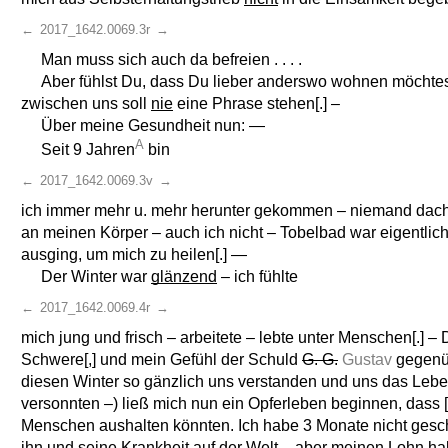
←
2017_1642.0069.3r
→
Man muss sich auch da befreien . . . .
Aber fühlst Du, dass Du lieber anderswo wohnen möchtes
zwischen uns soll
nie
eine Phrase stehen[.] –
Über meine Gesundheit nun: —
A
Seit 9 Jahren
bin
←
2017_1642.0069.3v
→
ich immer mehr u. mehr herunter gekommen – niemand dacht
an meinen Körper – auch ich nicht – Tobelbad war eigentlic
ausging, um mich zu heilen[.] —
Der Winter war
glänzend
– ich fühlte
←
2017_1642.0069.4r
→
mich jung und frisch – arbeitete – lebte unter Menschen[.] 
Schwere[,] und mein Gefühl der Schuld
G. G.
Gustav
gegenüb
diesen Winter so gänzlich uns verstanden und uns das Lebe
versonnten –) ließ mich nun ein Opferleben beginnen, dass [
Menschen aushalten könnten. Ich habe 3 Monate nicht gesc
ihn und seine Krankheit auf der Welt – aber meinen Lohn ha