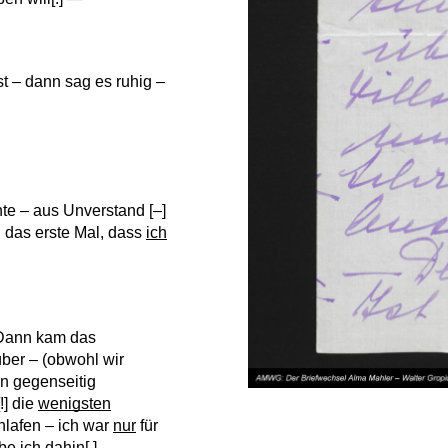
t – dann sag es ruhig –
e – aus Unverstand [–]
h das erste Mal, dass
ich
– Dann kam das
er – (obwohl wir
n gegenseitig
!] die
wenigsten
hlafen – ich war
nur
für
be ich dahin[.] —