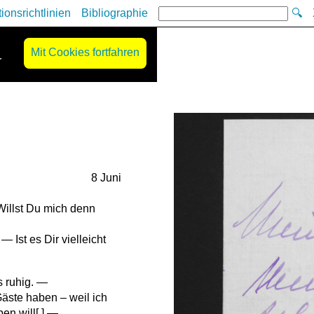
tionsrichtlinien
Bibliographie
🔍
Mit Cookies fortfahren
r
8 Juni
illst Du mich denn
 Ist es Dir vielleicht
 ruhig. —
äste haben – weil ich
en will[.] —